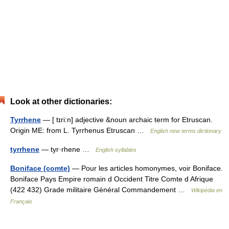
Look at other dictionaries:
Tyrrhene
— [ tɪri:n] adjective &noun archaic term for Etruscan.
Origin ME: from L. Tyrrhenus Etruscan …
English new terms dictionary
tyrrhene
— tyr·rhene …
English syllables
Boniface (comte)
— Pour les articles homonymes, voir Boniface.
Boniface Pays Empire romain d Occident Titre Comte d Afrique
(422 432) Grade militaire Général Commandement …
Wikipédia en
Français