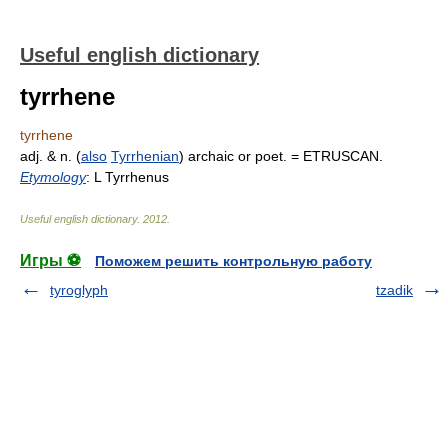
Useful english dictionary
tyrrhene
tyrrhene
adj. & n. (
also
Tyrrhenian
) archaic or poet. = ETRUSCAN.
Etymology
: L Tyrrhenus
Useful english dictionary
.
2012
.
Игры ⚽
Поможем решить контрольную работу
tyroglyph
tzadik