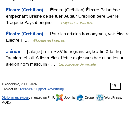
Electre (Crebillon)
— Électre (Crébillon) Électre Palamède
empêchant Oreste de se tuer. Auteur Crébillon père Genre
Tragédie Pays d origine …
Wikipédia en Français
Électre (Crébillon)
— Pour les articles homonymes, voir Électre.
Électre P …
Wikipédia en Français
alérion
— [ alerjɔ̃ ] n. m. • XVIIe; « grand aigle » fin XIIe; frq.
°adalaro;cf. all. Adler ♦ Blas. Petite aigle sans bec ni pattes. ●
alérion nom masculin ( …
Encyclopédie Universelle
© Academic, 2000-2026
18+
Contact us:
Technical Support
,
Advertising
Dictionaries export
, created on PHP,
Joomla,
Drupal,
WordPress,
MODx.