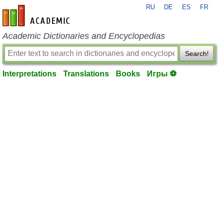
RU
DE
ES
FR
en-academic.com
Academic Dictionaries and Encyclopedias
Search!
Interpretations
Translations
Books
Игры ⚽